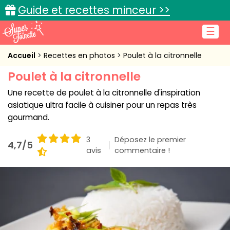
Guide et recettes minceur >>
☰
Accueil
Accueil
Recettes en photos
Poulet à la citronnelle
Poulet à la citronnelle
Recettes de cuisine
Une recette de poulet à la citronnelle d'inspiration
Cuisine pratique
asiatique ultra facile à cuisiner pour un repas très
gourmand.
L'actu cuisine
3
Déposez le premier
4,7/5
avis
commentaire !
Connexion