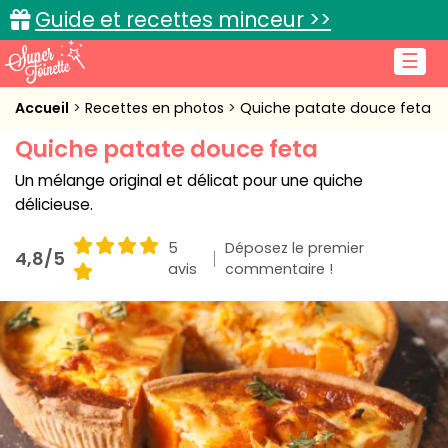
Guide et recettes minceur >>
☰
Accueil
Accueil
Recettes en photos
Quiche patate douce feta
Quiche patate douce feta
Recettes de cuisine
Un mélange original et délicat pour une quiche
Cuisine pratique
délicieuse.
L'actu cuisine
5
Déposez le premier
4,8/5
avis
commentaire !
Connexion