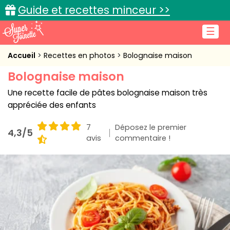
Guide et recettes minceur >>
☰
Accueil
Accueil
Recettes en photos
Bolognaise maison
Bolognaise maison
Recettes de cuisine
Une recette facile de pâtes bolognaise maison très
Cuisine pratique
appréciée des enfants
L'actu cuisine
7
Déposez le premier
4,3/5
avis
commentaire !
Connexion