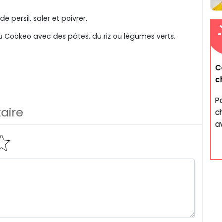
 persil, saler et poivrer.
u Cookeo avec des pâtes, du riz ou légumes verts.
C
c
P
aire
c
a