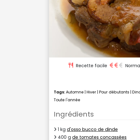
Recette facile
Norma
Tags:
Automne
|
Hiver
|
Pour débutants
|
Din
Toute l'année
Ingrédients
1 kg
d'osso bucco de dinde
400 g
de tomates concassées