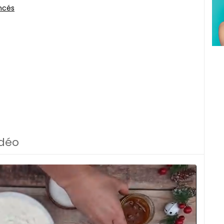
ncés
idéo