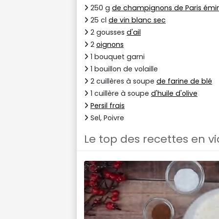
250 g
de champignons de Paris émi
25 cl
de vin blanc sec
2 gousses
d'ail
2
oignons
1 bouquet garni
1 bouillon de volaille
2 cuillères à soupe
de farine de blé
1 cuillère à soupe
d'huile d'olive
Persil frais
Sel, Poivre
Le top des recettes en v