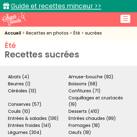
Guide et recettes minceur >>
☰
Accueil
Accueil
Recettes en photos
Été
sucrées
Été
Recettes de cuisine
Recettes sucrées
Cuisine pratique
L'actu cuisine
Abats (4)
Amuse-bouche (82)
Beurres (1)
Boissons (68)
Céréales (13)
Confitures (71)
Coquillages et crustacés
Connexion
Conserves (57)
(19)
Coulis (10)
Desserts (410)
Entrées & salades (136)
Entrées chaudes (89)
Entrées froides (141)
Fromages (18)
Légumes (304)
Oeufs (18)