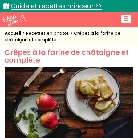
Guide et recettes minceur >>
☰
Accueil
Accueil
Recettes en photos
Crêpes à la farine de
châtaigne et complète
Recettes de cuisine
Crêpes à la farine de châtaigne et
complète
Cuisine pratique
L'actu cuisine
Connexion