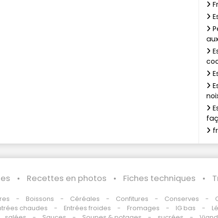
Fr
E
P
aux
E
co
Es
E
noi
E
faç
f
les
Recettes en photos
Fiches techniques
T
res
Boissons
Céréales
Confitures
Conserves
ntrées chaudes
Entrées froides
Fromages
IG bas
L
salées
Sauces
Soupes & potages
sucrées
Vian