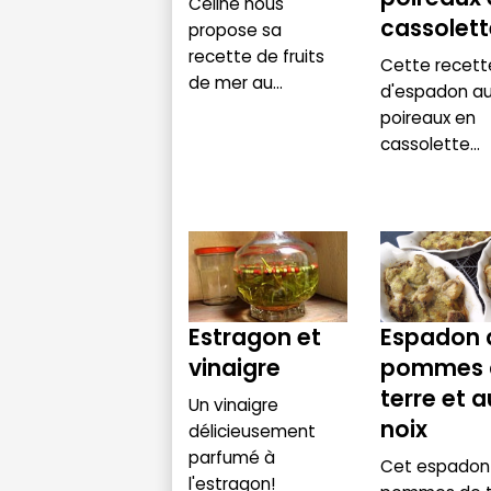
Céline nous
cassolett
propose sa
recette de fruits
Cette recett
de mer au...
d'espadon a
poireaux en
cassolette...
Estragon et
Espadon 
vinaigre
pommes 
terre et a
Un vinaigre
noix
délicieusement
parfumé à
Cet espadon
l'estragon!