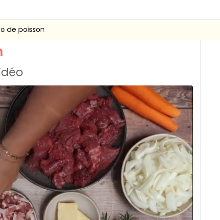
o de poisson
n
vidéo