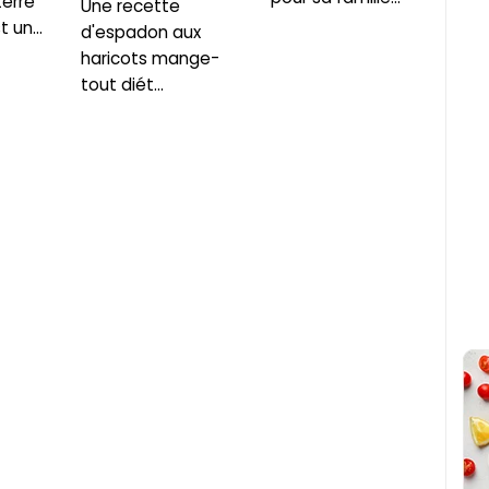
erre
Une recette
 un...
d'espadon aux
haricots mange-
tout diét...