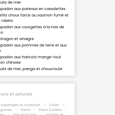
uits de mer
spadon aux poireaux en cassolettes
etits choux farcis au saumon fumé et
 raisins
spadon aux courgettes à la noix de
co
tragon et vinaigre
spadon aux pommes de terre et aux
x
spadon aux haricots mange-tout
on chinoise
ruits de mer, panga et choucroute
rucs et astuces
Coquillages et crustacés
Coulis
égumes
Oeufs
Pains & pâtes
des
Vins et Alcools
Volailles et