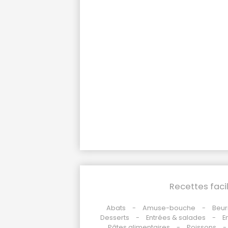
Recettes faci
Abats
Amuse-bouche
Beur
Desserts
Entrées & salades
E
Pâtes alimentaires
Poissons