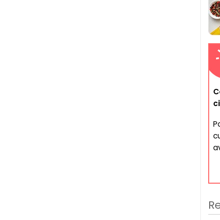
C
c
Po
cu
av
Re