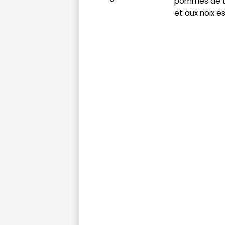
pommes de t
et aux noix est