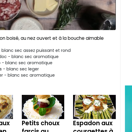
non boisé, au nez ouvert et à la bouche aimable
 blanc sec assez puissant et rond
doc - blanc sec aromatique
o - blanc sec aromatique
s - blanc sec leger
r - blanc sec aromatique
aux
Petits choux
Espadon aux
en
farcis au
courgettes à