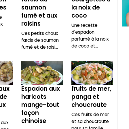
es
saumon
la noix de
fumé et aux
coco
e
raisins
ux
Une recette
d'espadon
Ces petits choux
parfumé à la noix
farcis de saumon
de coco et...
fumé et de raisi...
aux
Espadon aux
fruits de mer,
de
haricots
panga et
ux
mange-tout
choucroute
façon
Ces fruits de mer
chinoise
et sa choucroute
 aux
pour sa famille...