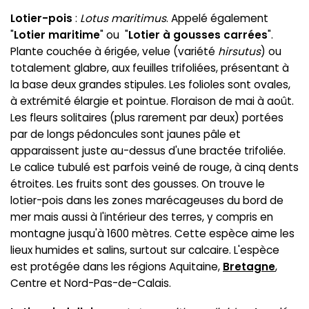
Lotier-pois
:
Lotus maritimus
. Appelé également
"
Lotier maritime
" ou "
Lotier à gousses carrées
".
Plante couchée à érigée, velue (variété
hirsutus
) ou
totalement glabre, aux feuilles trifoliées, présentant à
la base deux grandes stipules. Les folioles sont ovales,
à extrémité élargie et pointue. Floraison de mai à août.
Les fleurs solitaires (plus rarement par deux) portées
par de longs pédoncules sont jaunes pâle et
apparaissent juste au-dessus d'une bractée trifoliée.
Le calice tubulé est parfois veiné de rouge, à cinq dents
étroites. Les fruits sont des gousses. On trouve le
lotier-pois dans les zones marécageuses du bord de
mer mais aussi à l'intérieur des terres, y compris en
montagne jusqu'à 1600 mètres. Cette espèce aime les
lieux humides et salins, surtout sur calcaire. L'espèce
est protégée dans les régions Aquitaine,
Bretagne
,
Centre et Nord-Pas-de-Calais.