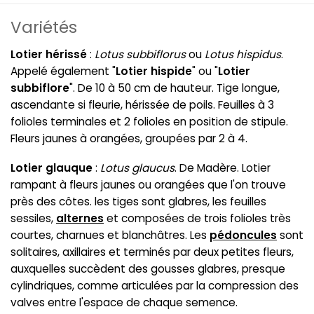
Variétés
Lotier hérissé
:
Lotus subbiflorus
ou
Lotus hispidus
.
Appelé également "
Lotier hispide
" ou "
Lotier
subbiflore
". De 10 à 50 cm de hauteur. Tige longue,
ascendante si fleurie, hérissée de poils. Feuilles à 3
folioles terminales et 2 folioles en position de stipule.
Fleurs jaunes à orangées, groupées par 2 à 4.
Lotier glauque
:
Lotus glaucus
. De Madère. Lotier
rampant à fleurs jaunes ou orangées que l'on trouve
près des côtes. les tiges sont glabres, les feuilles
sessiles,
alternes
et composées de trois folioles très
courtes, charnues et blanchâtres. Les
pédoncules
sont
solitaires, axillaires et terminés par deux petites fleurs,
auxquelles succèdent des gousses glabres, presque
cylindriques, comme articulées par la compression des
valves entre l'espace de chaque semence.