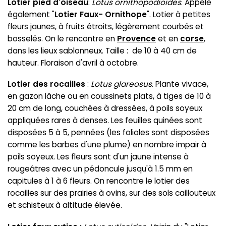
Lotier pied d'oiseau
:
Lotus ornithopodioides
. Appelé
également "
Lotier Faux- Ornithope
". Lotier à petites
fleurs jaunes, à fruits étroits, légèrement courbés et
bosselés. On le rencontre en
Provence
et en
corse
,
dans les lieux sablonneux. Taille : de 10 à 40 cm de
hauteur. Floraison d'avril à octobre.
Lotier des rocailles
:
Lotus glareosus
. Plante vivace,
en gazon lâche ou en coussinets plats, à tiges de 10 à
20 cm de long, couchées à dressées, à poils soyeux
appliquées rares à denses. Les feuilles quinées sont
disposées 5 à 5, pennées (les folioles sont disposées
comme les barbes d'une plume) en nombre impair à
poils soyeux. Les fleurs sont d'un jaune intense à
rougeâtres avec un pédoncule jusqu'à 1.5 mm en
capitules à 1 à 6 fleurs. On rencontre le lotier des
rocailles sur des prairies à ovins, sur des sols caillouteux
et schisteux à altitude élevée.