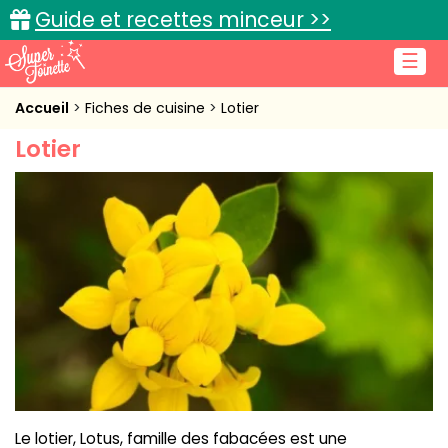
Guide et recettes minceur >>
☰
Accueil
Accueil
Fiches de cuisine
Lotier
Lotier
Recettes de cuisine
Cuisine pratique
L'actu cuisine
Connexion
Le lotier, Lotus, famille des fabacées est une