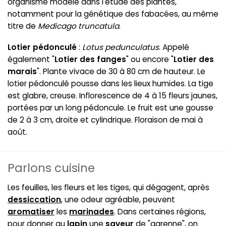
organisme modèle dans l'étude des plantes,
notamment pour la génétique des fabacées, au même
titre de
Medicago truncatula
.
Lotier pédonculé
:
Lotus pedunculatus
. Appelé
également "
Lotier des fanges
" ou encore "
Lotier des
marais
". Plante vivace de 30 à 80 cm de hauteur. Le
lotier pédonculé pousse dans les lieux humides. La tige
est glabre, creuse. Inflorescence de 4 à 15 fleurs jaunes,
portées par un long pédoncule. Le fruit est une gousse
de 2 à 3 cm, droite et cylindrique. Floraison de mai à
août.
Parlons cuisine
Les feuilles, les fleurs et les tiges, qui dégagent, après
dessiccation
, une odeur agréable, peuvent
aromatiser
les
marinades
. Dans certaines régions,
pour donner au
lapin
une
saveur
de "garenne", on