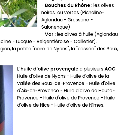
-
Bouches du Rhône
: les olives
noires ou vertes (Picholine-
Aglandau - Grossane -
Salonenque)
-
Var
: les olives à huile (Aglandau
oline - Lucque - Belgentiéroise - Cailletier).
égion, la petite "noire de Nyons", la "cassée" des Baux,
L'
huile d'olive
provençale
a plusieurs
AOC
:
Huile d'olive de Nyons - Huile d'olive de la
vallée des Baux-de-Provence - Huile d'olive
d'Aix-en-Provence - Huile d'olive de Haute-
Provence - Huile d'olive de Provence - Huile
d'olive de Nice - Huile d'olive de Nîmes.