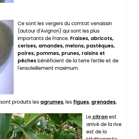
Ce sont les vergers du comtat venaissin
(autour d'Avignon) qui sont les plus
importants de France.
Fraises, abricots,
cerises, amandes, melons, pastèques,
poires, pommes, prunes, raisins et
pêches
bénéficient de la terre fertile et de
l'ensoleillement maximum.
 sont produits les
agrumes
, les
figues
,
grenades
,
Le
citron
est
arrivé de la rive
est de la