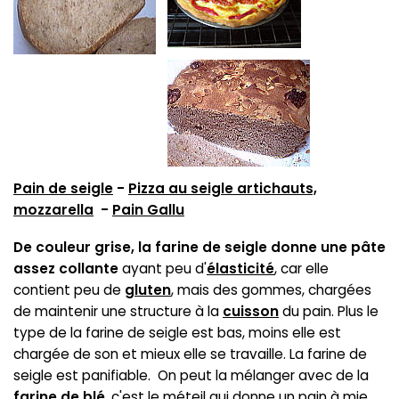
Pain de seigle
-
Pizza au seigle artichauts,
mozzarella
-
Pain Gallu
De couleur grise, la farine de seigle donne une pâte
assez collante
ayant peu d'
élasticité
, car elle
contient peu de
gluten
, mais des gommes, chargées
de maintenir une structure à la
cuisson
du pain. Plus le
type de la farine de seigle est bas, moins elle est
chargée de son et mieux elle se travaille. La farine de
seigle est panifiable. On peut la mélanger avec de la
farine de blé
, c'est le méteil qui donne un pain à mie