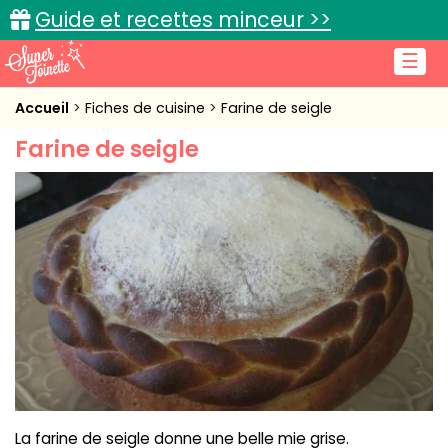
Guide et recettes minceur >>
☰
Accueil
Accueil
Fiches de cuisine
Farine de seigle
Farine de seigle
Recettes de cuisine
Cuisine pratique
L'actu cuisine
Connexion
La farine de seigle donne une belle mie grise.