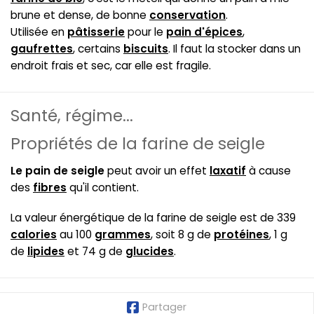
brune et dense, de bonne
conservation
.
Utilisée en
pâtisserie
pour le
pain d'épices
,
gaufrettes
, certains
biscuits
. Il faut la stocker dans un
endroit frais et sec, car elle est fragile.
Santé, régime...
Propriétés de la farine de seigle
Le pain de seigle
peut avoir un effet
laxatif
à cause
des
fibres
qu'il contient.
La valeur énergétique de la farine de seigle est de 339
calories
au 100
grammes
, soit 8 g de
protéines
, 1 g
de
lipides
et 74 g de
glucides
.
Partager