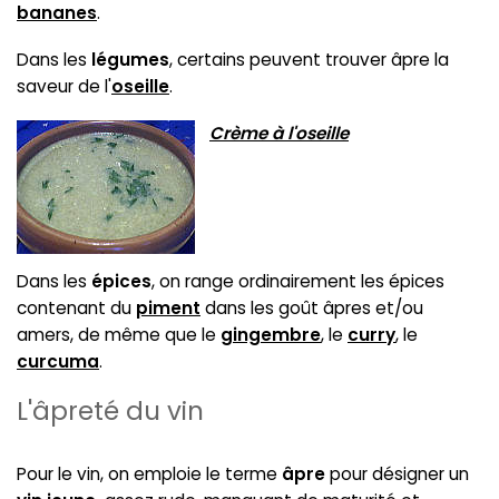
bananes
.
Dans les
légumes
, certains peuvent trouver âpre la
saveur de l'
oseille
.
Crème à l'oseille
Dans les
épices
, on range ordinairement les épices
contenant du
piment
dans les goût âpres et/ou
amers, de même que le
gingembre
, le
curry
, le
curcuma
.
L'âpreté du vin
Pour le vin, on emploie le terme
âpre
pour désigner un