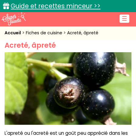
Guide et recettes minceur >>
☰
Accueil
Accueil
Fiches de cuisine
Acreté, âpreté
Acreté, âpreté
Recettes de cuisine
Cuisine pratique
L'actu cuisine
Connexion
L'apreté ou l'acreté est un goût peu apprécié dans les