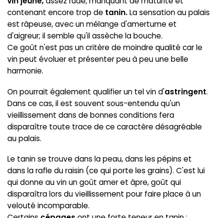
vin jeune,
assez rude, manquant de maturité et
contenant encore trop de
tanin.
La sensation au palais
est râpeuse, avec un mélange d'amertume et
d'aigreur; il semble qu'il assèche la bouche.
Ce goût n'est pas un critère de moindre qualité car le
vin peut évoluer et présenter peu à peu une belle
harmonie.
On pourrait également qualifier un tel vin d'
astringent
.
Dans ce cas, il est souvent sous-entendu qu'un
vieillissement dans de bonnes conditions fera
disparaître toute trace de ce caractère désagréable
au palais.
Le tanin se trouve dans la peau, dans les pépins et
dans la rafle du raisin (ce qui porte les grains). C'est lui
qui donne au vin un goût amer et âpre, goût qui
disparaîtra lors du vieillissement pour faire place à un
velouté incomparable.
Certains
cépages
ont une forte teneur en tanin :