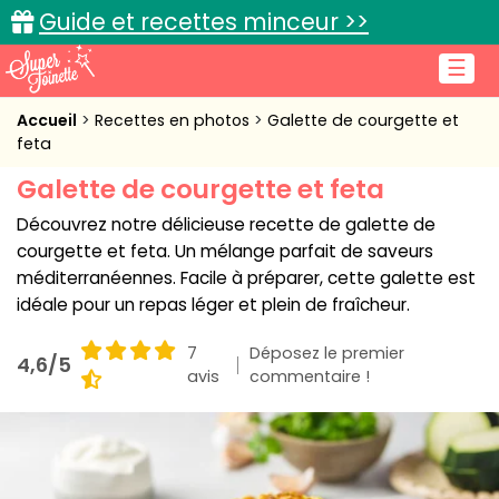
Guide et recettes minceur >>
☰
Accueil
Accueil
Recettes en photos
Galette de courgette et
feta
Recettes de cuisine
Galette de courgette et feta
Cuisine pratique
Découvrez notre délicieuse recette de galette de
courgette et feta. Un mélange parfait de saveurs
L'actu cuisine
méditerranéennes. Facile à préparer, cette galette est
idéale pour un repas léger et plein de fraîcheur.
7
Déposez le premier
4,6/5
avis
Connexion
commentaire !