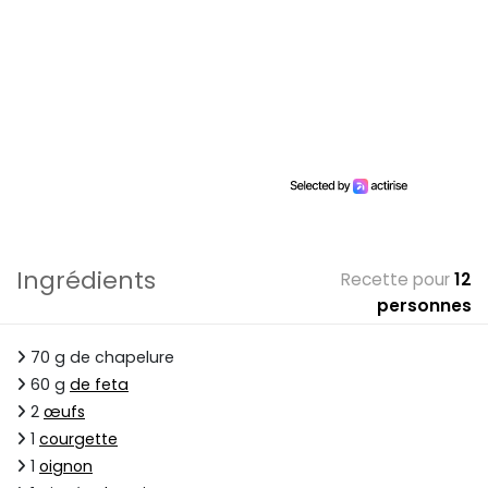
Ingrédients
Recette pour
12
personnes
70 g de chapelure
60 g
de feta
2
œufs
1
courgette
1
oignon