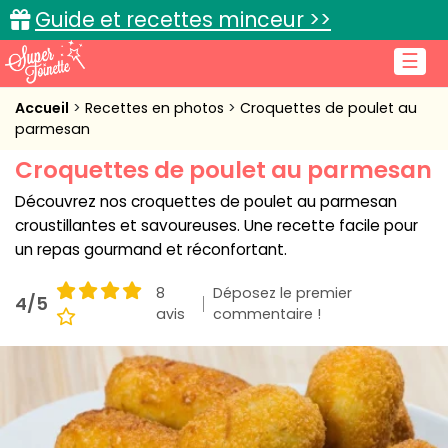
Guide et recettes minceur >>
☰
Accueil
Accueil
Recettes en photos
Croquettes de poulet au
parmesan
Recettes de cuisine
Croquettes de poulet au parmesan
Cuisine pratique
Découvrez nos croquettes de poulet au parmesan
croustillantes et savoureuses. Une recette facile pour
L'actu cuisine
un repas gourmand et réconfortant.
8
Déposez le premier
4/5
avis
commentaire !
Connexion