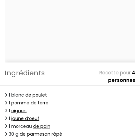
Ingrédients
Recette pour
4
personnes
1 blanc
de poulet
1
pomme de terre
1
oignon
1
jaune d’oeuf
1 morceau
de pain
30 g
de parmesan râpé