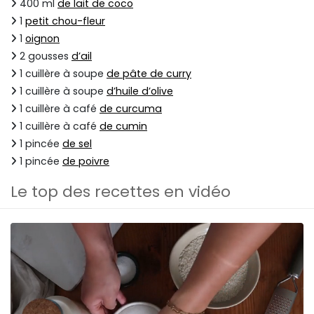
400 ml
de lait de coco
1
petit chou-fleur
1
oignon
2 gousses
d’ail
1 cuillère à soupe
de pâte de curry
1 cuillère à soupe
d’huile d’olive
1 cuillère à café
de curcuma
1 cuillère à café
de cumin
1 pincée
de sel
1 pincée
de poivre
Le top des recettes en vidéo