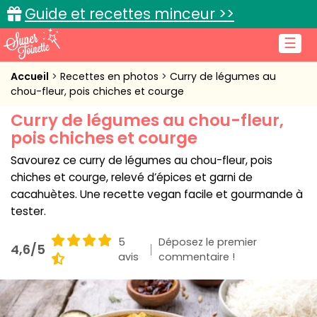
Guide et recettes minceur >>
☰
Accueil
Accueil
Recettes en photos
Curry de légumes au
chou-fleur, pois chiches et courge
Recettes de cuisine
Curry de légumes au chou-fleur,
pois chiches et courge
Cuisine pratique
Savourez ce curry de légumes au chou-fleur, pois
L'actu cuisine
chiches et courge, relevé d’épices et garni de
cacahuètes. Une recette vegan facile et gourmande à
tester.
Connexion
5
Déposez le premier
4,6/5
avis
commentaire !