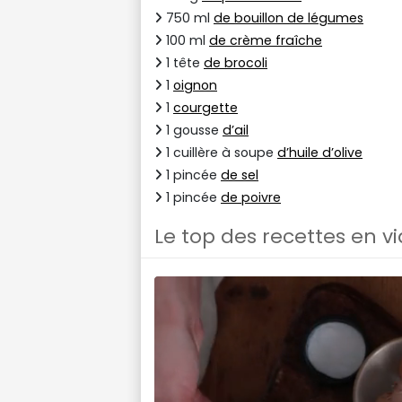
750 ml
de bouillon de légumes
100 ml
de crème fraîche
1 tête
de brocoli
1
oignon
1
courgette
1 gousse
d’ail
1 cuillère à soupe
d’huile d’olive
1 pincée
de sel
1 pincée
de poivre
Le top des recettes en v