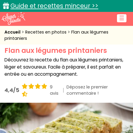
Guide et recettes minceur >>
☰
Accueil
Accueil
Recettes en photos
Flan aux légumes
printaniers
Recettes de cuisine
Flan aux légumes printaniers
Cuisine pratique
Découvrez la recette du flan aux légumes printaniers,
léger et savoureux. Facile à préparer, il est parfait en
L'actu cuisine
entrée ou en accompagnement.
9
Déposez le premier
4,4/5
avis
commentaire !
Connexion