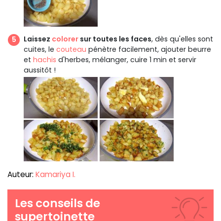
Laissez
colorer
sur toutes les faces
, dès qu'elles sont
cuites, le
couteau
pénètre facilement, ajouter beurre
et
hachis
d'herbes, mélanger, cuire 1 min et servir
aussitôt !
Auteur:
Kamariya I.
Les conseils de
supertoinette