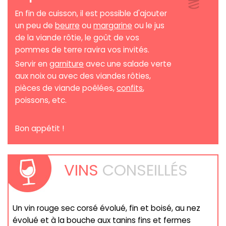
En fin de cuisson, il est possible d'ajouter
un peu de
beurre
ou
margarine
ou le jus
de la viande rôtie, le goût de vos
pommes de terre ravira vos invités.
Servir en
garniture
avec une salade verte
aux noix ou avec des viandes rôties,
pièces de viande poêlées,
confits
,
poissons, etc.
Bon appétit !
VINS
CONSEILLÉS
Un vin rouge sec corsé évolué, fin et boisé, au nez
évolué et à la bouche aux tanins fins et fermes