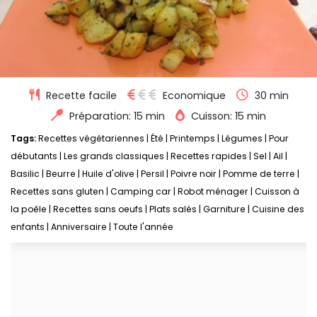
Recette facile
Economique
30 min
Préparation: 15 min
Cuisson: 15 min
Tags:
Recettes végétariennes
|
Été
|
Printemps
|
Légumes
|
Pour
débutants
|
Les grands classiques
|
Recettes rapides
|
Sel
|
Ail
|
Basilic
|
Beurre
|
Huile d'olive
|
Persil
|
Poivre noir
|
Pomme de terre
|
Recettes sans gluten
|
Camping car
|
Robot ménager
|
Cuisson à
la poêle
|
Recettes sans oeufs
|
Plats salés
|
Garniture
|
Cuisine des
enfants
|
Anniversaire
|
Toute l'année