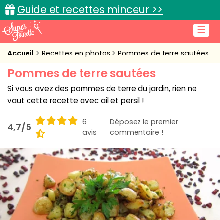
Guide et recettes minceur >>
☰
Accueil
Accueil
Recettes en photos
Pommes de terre sautées
Pommes de terre sautées
Recettes de cuisine
Si vous avez des pommes de terre du jardin, rien ne
Cuisine pratique
vaut cette recette avec ail et persil !
L'actu cuisine
6
Déposez le premier
4,7/5
avis
commentaire !
Connexion