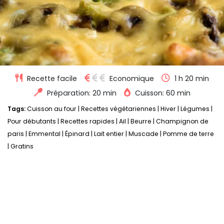
Recette facile
Economique
1 h 20 min
Préparation: 20 min
Cuisson: 60 min
Tags:
Cuisson au four
|
Recettes végétariennes
|
Hiver
|
Légumes
|
Pour débutants
|
Recettes rapides
|
Ail
|
Beurre
|
Champignon de
paris
|
Emmental
|
Épinard
|
Lait entier
|
Muscade
|
Pomme de terre
|
Gratins