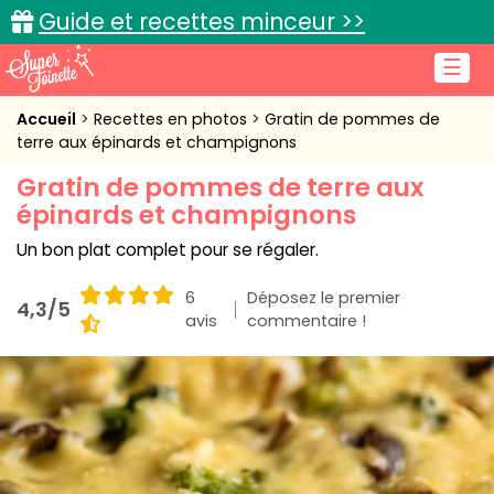
Guide et recettes minceur >>
☰
Accueil
Accueil
Recettes en photos
Gratin de pommes de
terre aux épinards et champignons
Recettes de cuisine
Gratin de pommes de terre aux
épinards et champignons
Cuisine pratique
Un bon plat complet pour se régaler.
L'actu cuisine
6
Déposez le premier
4,3/5
avis
commentaire !
Connexion