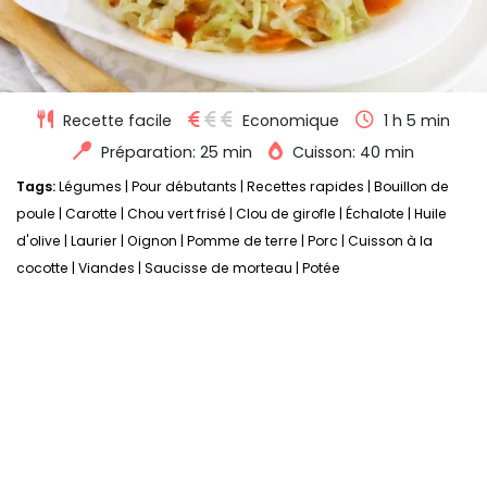
Recette facile
Economique
1 h 5 min
Préparation: 25 min
Cuisson: 40 min
Tags:
Légumes
|
Pour débutants
|
Recettes rapides
|
Bouillon de
poule
|
Carotte
|
Chou vert frisé
|
Clou de girofle
|
Échalote
|
Huile
d'olive
|
Laurier
|
Oignon
|
Pomme de terre
|
Porc
|
Cuisson à la
cocotte
|
Viandes
|
Saucisse de morteau
|
Potée