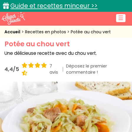
Guide et recettes minceur >>
☰
Accueil
Accueil
Recettes en photos
Potée au chou vert
Potée au chou vert
Recettes de cuisine
Une délicieuse recette avec du chou vert.
Cuisine pratique
7
Déposez le premier
4,4/5
L'actu cuisine
avis
commentaire !
Connexion