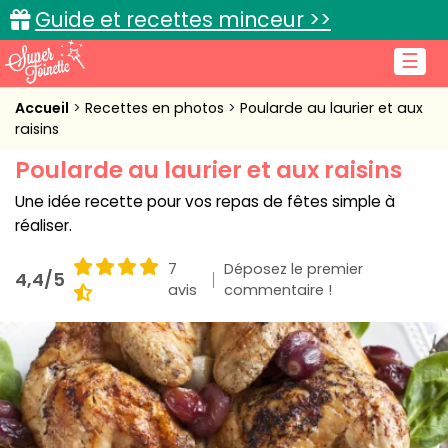
Guide et recettes minceur >>
☰
Accueil
Accueil
Recettes en photos
Poularde au laurier et aux
raisins
Recettes de cuisine
Poularde au laurier et aux raisins
Cuisine pratique
Une idée recette pour vos repas de fêtes simple à
réaliser.
L'actu cuisine
7
Déposez le premier
4,4/5
avis
commentaire !
Connexion