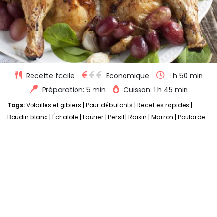
Recette facile
Economique
1 h 50 min
Préparation: 5 min
Cuisson: 1 h 45 min
Tags:
Volailles et gibiers
|
Pour débutants
|
Recettes rapides
|
Boudin blanc
|
Échalote
|
Laurier
|
Persil
|
Raisin
|
Marron
|
Poularde