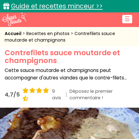
Guide et recettes minceur >>
☰
Accueil
Accueil
Recettes en photos
Contrefilets sauce
moutarde et champignons
Recettes de cuisine
Contrefilets sauce moutarde et
champignons
Cuisine pratique
Cette sauce moutarde et champignons peut
L'actu cuisine
accompagner d'autres viandes que le contre-filets...
9
Déposez le premier
4,7/5
avis
commentaire !
Connexion