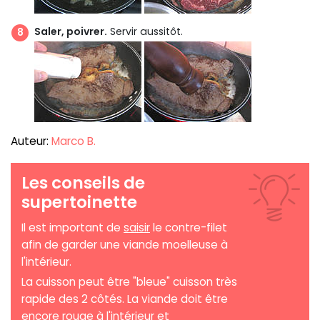
Saler, poivrer.
Servir aussitôt.
Auteur:
Marco B.
Les conseils de
supertoinette
Il est important de
saisir
le contre-filet
afin de garder une viande moelleuse à
l'intérieur.
La cuisson peut être "bleue" cuisson très
rapide des 2 côtés. La viande doit être
encore rouge à l'intérieur et