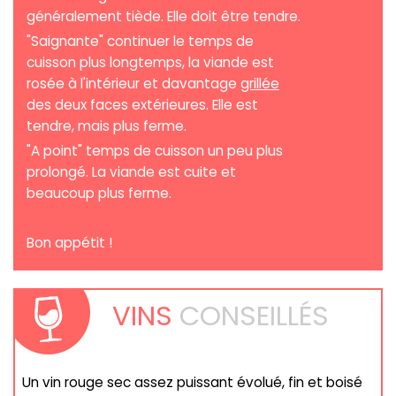
généralement tiède. Elle doit être tendre.
"Saignante" continuer le temps de
cuisson plus longtemps, la viande est
rosée à l'intérieur et davantage
grillée
des deux faces extérieures. Elle est
tendre, mais plus ferme.
"A point" temps de cuisson un peu plus
prolongé. La viande est cuite et
beaucoup plus ferme.
Bon appétit !
VINS
CONSEILLÉS
Un vin rouge sec assez puissant évolué, fin et boisé