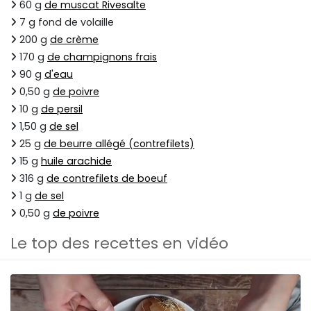
60 g
de muscat Rivesalte
7 g fond de volaille
200 g
de crème
170 g
de champignons frais
90 g
d'eau
0,50 g
de poivre
10 g
de persil
1,50 g
de sel
25 g
de beurre allégé (contrefilets)
15 g
huile arachide
316 g
de contrefilets de boeuf
1 g
de sel
0,50 g
de poivre
Le top des recettes en vidéo