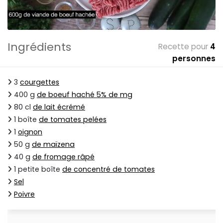
Ingrédients
Recette pour
4
personnes
3
courgettes
400 g
de boeuf haché 5% de mg
80 cl
de lait écrémé
1 boîte
de tomates pelées
1
oignon
50 g
de maïzena
40 g
de fromage râpé
1 petite boîte
de concentré de tomates
Sel
Poivre