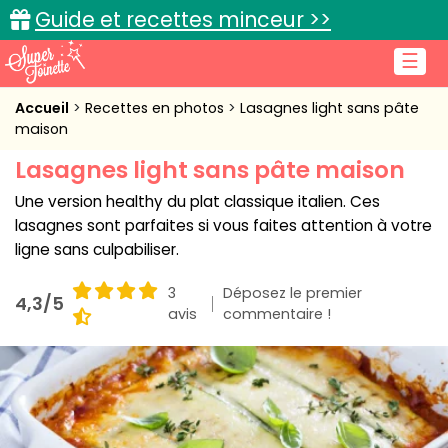
Guide et recettes minceur >>
☰
Accueil
Accueil
Recettes en photos
Lasagnes light sans pâte
maison
Recettes de cuisine
Lasagnes light sans pâte maison
Cuisine pratique
Une version healthy du plat classique italien. Ces
lasagnes sont parfaites si vous faites attention à votre
L'actu cuisine
ligne sans culpabiliser.
3
Déposez le premier
4,3/5
avis
commentaire !
Connexion