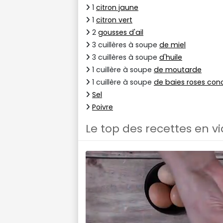
1
citron jaune
1
citron vert
2
gousses d'ail
3 cuillères à soupe
de miel
3 cuillères à soupe
d'huile
1 cuillère à soupe
de moutarde
1 cuillère à soupe
de baies roses con
Sel
Poivre
Le top des recettes en v