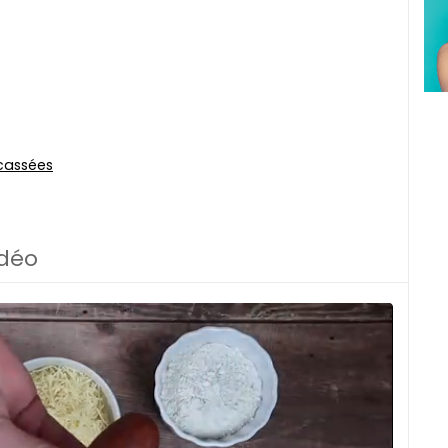
cassées
idéo