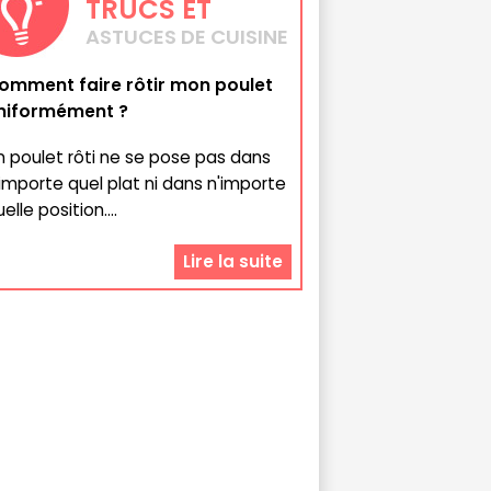
TRUCS
ET
ASTUCES DE CUISINE
omment faire rôtir mon poulet
niformément ?
n poulet rôti ne se pose pas dans
'importe quel plat ni dans n'importe
elle position....
Lire la suite