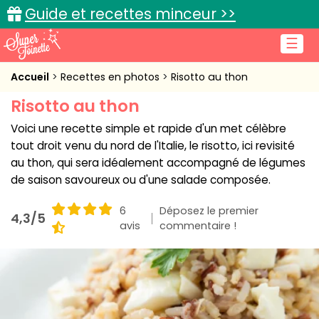
Guide et recettes minceur >>
☰
Accueil
Accueil
Recettes en photos
Risotto au thon
Risotto au thon
Recettes de cuisine
Voici une recette simple et rapide d'un met célèbre
Cuisine pratique
tout droit venu du nord de l'Italie, le risotto, ici revisité
au thon, qui sera idéalement accompagné de légumes
L'actu cuisine
de saison savoureux ou d'une salade composée.
6
Déposez le premier
4,3/5
avis
commentaire !
Connexion