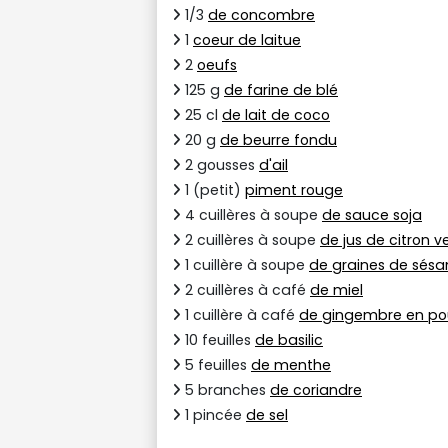
1/3
de concombre
1
coeur de laitue
2
oeufs
125 g
de farine de blé
25 cl
de lait de coco
20 g
de beurre fondu
2 gousses
d'ail
1 (petit)
piment rouge
4 cuillères à soupe
de sauce soja
2 cuillères à soupe
de jus de citron v
1 cuillère à soupe
de graines de sés
2 cuillères à café
de miel
1 cuillère à café
de gingembre en po
10 feuilles
de basilic
5 feuilles
de menthe
5 branches
de coriandre
1 pincée
de sel