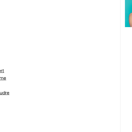
ert
ame
udre