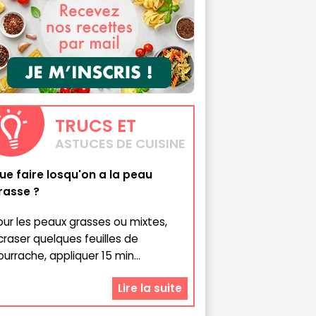
TRUCS
ET
ASTUCES DE CUISINE
ue faire losqu'on a la peau
rasse ?
our les peaux grasses ou mixtes,
craser quelques feuilles de
ourrache, appliquer 15 min...
Lire la suite