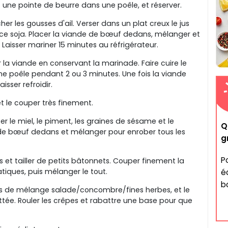
 une pointe de beurre dans une poêle, et réserver.
er les gousses d'ail. Verser dans un plat creux le jus
sauce soja. Placer la viande de bœuf dedans, mélanger et
Laisser mariner 15 minutes au réfrigérateur.
 la viande en conservant la marinade. Faire cuire le
e poêle pendant 2 ou 3 minutes. Une fois la viande
isser refroidir.
t le couper très finement.
er le miel, le piment, les graines de sésame et le
Q
de bœuf dedans et mélanger pour enrober tous les
g
P
s et tailler de petits bâtonnets. Couper finement la
tiques, puis mélanger le tout.
é
b
tiers de mélange salade/concombre/fines herbes, et le
tée. Rouler les crêpes et rabattre une base pour que