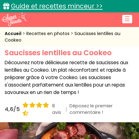
Guide et recettes minceur >>
☰
Accueil
Accueil
Recettes en photos
Saucisses lentilles au
Cookeo
Recettes de cuisine
Saucisses lentilles au Cookeo
Cuisine pratique
Découvrez notre délicieuse recette de saucisses aux
lentilles au Cookeo. Un plat réconfortant et rapide à
L'actu cuisine
préparer grâce à votre Cookeo. Les saucisses
s'associent parfaitement aux lentilles pour un repas
savoureux en un rien de temps !
Connexion
8
Déposez le premier
4,6/5
avis
commentaire !