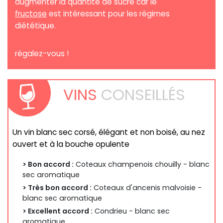
augmenter la quantité de sucre car le
fructose
est intéressant pour les régimes
diététique.
régalez-vous !
VINS
CONSEILLÉS
Un vin blanc sec corsé, élégant et non boisé, au nez
ouvert et à la bouche opulente
> Bon accord :
Coteaux champenois chouilly - blanc
sec aromatique
> Très bon accord :
Coteaux d'ancenis malvoisie -
blanc sec aromatique
> Excellent accord :
Condrieu - blanc sec
aromatique