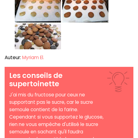
Auteur:
Myriam El.
Les conseils de
supertoinette
J'ai mis du fructose pour ceux ne
supportant pas le sucre, car le sucre
semoule contient de la farine.
Cependant si vous supportez le glucose,
rien ne vous empêche d'utilisé le sucre
semoule en sachant qu'il faudra