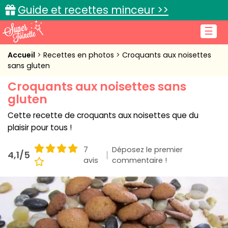
Guide et recettes minceur >>
☰
Accueil
Accueil
Recettes en photos
Croquants aux noisettes
sans gluten
Recettes de cuisine
Croquants aux noisettes sans
gluten
Cuisine pratique
Cette recette de croquants aux noisettes que du
L'actu cuisine
plaisir pour tous !
7
Déposez le premier
4,1/5
avis
commentaire !
Connexion