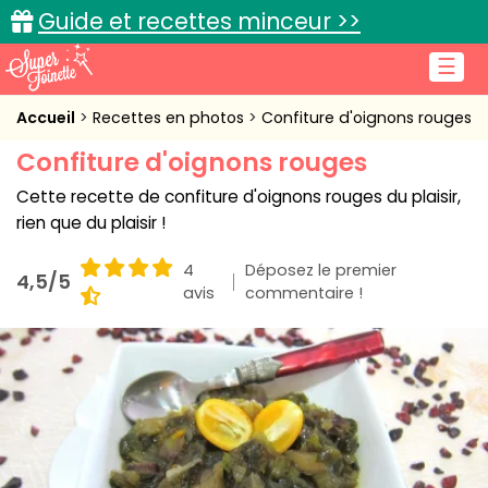
Guide et recettes minceur >>
☰
Accueil
Accueil
Recettes en photos
Confiture d'oignons rouges
Confiture d'oignons rouges
Recettes de cuisine
Cette recette de confiture d'oignons rouges du plaisir,
Cuisine pratique
rien que du plaisir !
L'actu cuisine
4
Déposez le premier
4,5/5
avis
commentaire !
Connexion