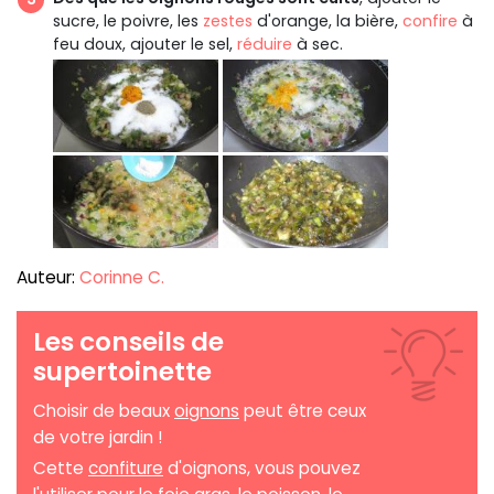
sucre, le poivre, les
zestes
d'orange, la bière,
confire
à
feu doux, ajouter le sel,
réduire
à sec.
Auteur:
Corinne C.
Les conseils de
supertoinette
Choisir de beaux
oignons
peut être ceux
de votre jardin !
Cette
confiture
d'oignons, vous pouvez