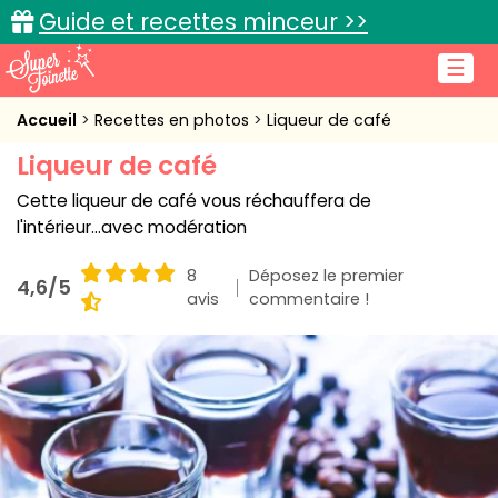
Guide et recettes minceur >>
☰
Accueil
Accueil
Recettes en photos
Liqueur de café
Liqueur de café
Recettes de cuisine
Cette liqueur de café vous réchauffera de
Cuisine pratique
l'intérieur...avec modération
L'actu cuisine
8
Déposez le premier
4,6/5
avis
commentaire !
Connexion