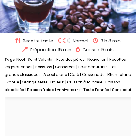
Recette facile
Normal
3 h 8 min
Préparation: 15 min
Cuisson: 5 min
Tags:
Noël
|
Saint Valentin
|
Fête des pères
|
Nouvel an
|
Recettes
végétariennes
|
Boissons
|
Conserves
|
Pour débutants
|
Les
grands classiques
|
Alcool blanc
|
Café
|
Cassonade
|
Rhum blanc
|
Vanille
|
Orange zeste
|
Liqueur
|
Cuisson à la poêle
|
Boisson
alcoolisée
|
Boisson froide
|
Anniversaire
|
Toute l'année
|
Sans oeuf