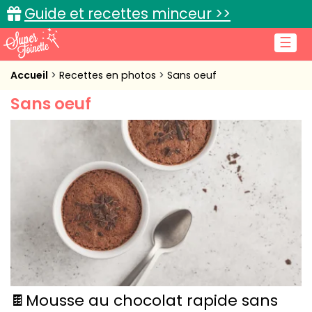
Guide et recettes minceur >>
☰
Accueil
Accueil
Recettes en photos
Sans oeuf
Sans oeuf
Recettes de cuisine
Cuisine pratique
L'actu cuisine
Connexion
🍫Mousse au chocolat rapide sans