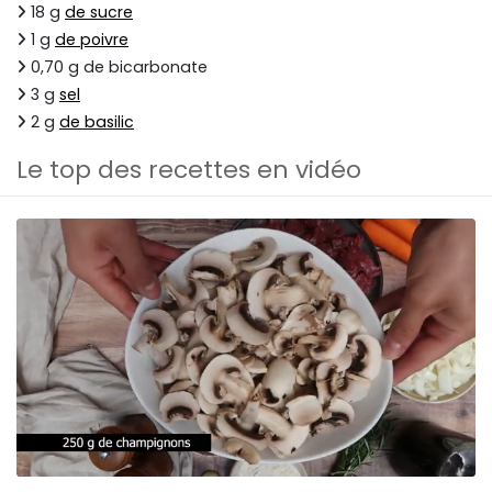
18 g
de sucre
1 g
de poivre
0,70 g de bicarbonate
3 g
sel
2 g
de basilic
Le top des recettes en vidéo