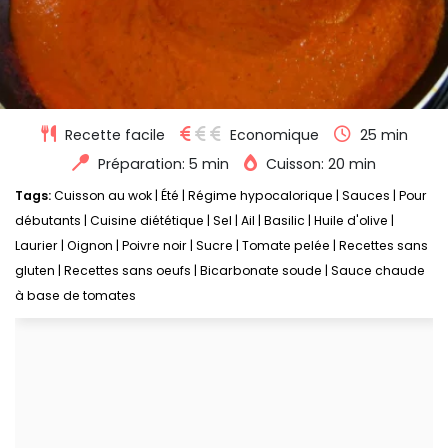
Recette facile
Economique
25 min
Préparation: 5 min
Cuisson: 20 min
Tags:
Cuisson au wok
|
Été
|
Régime hypocalorique
|
Sauces
|
Pour
débutants
|
Cuisine diététique
|
Sel
|
Ail
|
Basilic
|
Huile d'olive
|
Laurier
|
Oignon
|
Poivre noir
|
Sucre
|
Tomate pelée
|
Recettes sans
gluten
|
Recettes sans oeufs
|
Bicarbonate soude
|
Sauce chaude
à base de tomates