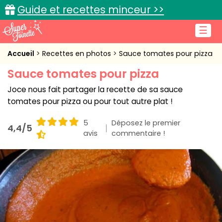
Guide et recettes minceur >>
☰
Accueil
Accueil
Recettes en photos
Sauce tomates pour pizza
Sauce tomates pour pizza
Recettes de cuisine
Joce nous fait partager la recette de sa sauce
Cuisine pratique
tomates pour pizza ou pour tout autre plat !
L'actu cuisine
5
Déposez le premier
4,4/5
avis
commentaire !
Connexion