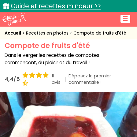
Guide et recettes minceur >>
☰
Accueil
Accueil
Recettes en photos
Compote de fruits d'été
Compote de fruits d'été
Recettes de cuisine
Dans le verger les recettes de compotes
Cuisine pratique
commencent, du plaisir et du travail !
L'actu cuisine
11
Déposez le premier
4,4/5
avis
commentaire !
Connexion