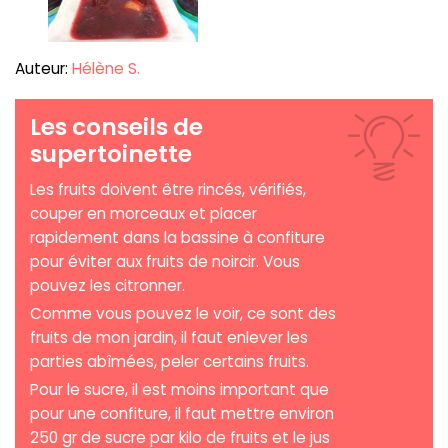
Auteur:
Hélène S.
Les conseils de
supertoinette
Les fruits doivent être rincés, vérifiés,
couper en morceaux et placer
rapidement dans la bassine à confiture
pour éviter aux fruits de noircir. Vous
pouvez les citronner.
Comme vous pouvez le voir, ce sont des
fruits de mon jardin, il faut enlever les
parties abîmées, peler certains fruits.
Pour le sucre, il est moins important que
pour une confiture, il faut mettre environ
250 gr de sucre par kilo de fruits et le jus