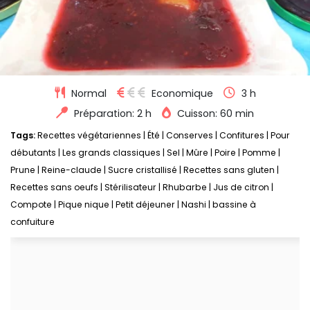
Normal
Economique
3 h
Préparation: 2 h
Cuisson: 60 min
Tags:
Recettes végétariennes
|
Été
|
Conserves
|
Confitures
|
Pour
débutants
|
Les grands classiques
|
Sel
|
Mûre
|
Poire
|
Pomme
|
Prune
|
Reine-claude
|
Sucre cristallisé
|
Recettes sans gluten
|
Recettes sans oeufs
|
Stérilisateur
|
Rhubarbe
|
Jus de citron
|
Compote
|
Pique nique
|
Petit déjeuner
|
Nashi
|
bassine à
confuiture