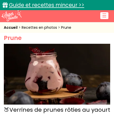
Guide et recettes minceur >>
☰
Accueil
Accueil
Recettes en photos
Prune
Prune
Recettes de cuisine
Cuisine pratique
L'actu cuisine
Connexion
🍑Verrines de prunes rôties au yaourt