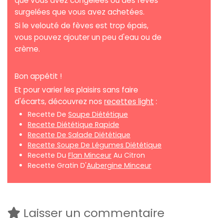
que vous avez congelées ou des fèves
surgelées que vous avez achetées.
Si le velouté de fèves est trop épais,
vous pouvez ajouter un peu d'eau ou de
crème.
Bon appétit !
Et pour varier les plaisirs sans faire
d'écarts, découvrez nos
recettes light
:
Recette De
Soupe Diététique
Recette Diététique Rapide
Recette De Salade Diététique
Recette Soupe De Légumes Diététique
Recette Du
Flan Minceur
Au Citron
Recette Gratin D'
Aubergine Minceur
Laisser un commentaire