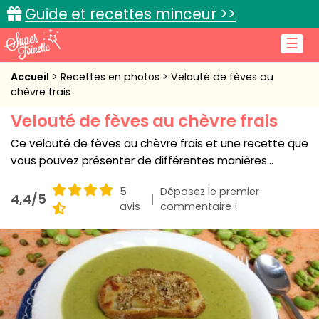
Guide et recettes minceur >>
☰
Accueil
Accueil
Recettes en photos
Velouté de fèves au
chèvre frais
Recettes de cuisine
Velouté de fèves au chèvre frais
Cuisine pratique
Ce velouté de fèves au chèvre frais et une recette que
vous pouvez présenter de différentes manières...
L'actu cuisine
5
Déposez le premier
4,4/5
avis
commentaire !
Connexion