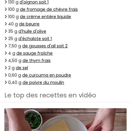
130 g
d'oignon soit 1
100 g
de fromage de chèvre frais
100 g
de crème entière liquide
40 g
de beurre
35 g
d'huile d'olive
25 g
d'échalote soit 1
7,50 g
de gousses d'ail soit 2
4 g
de sauge fraîche
4,50 g
de thym frais
2 g
de sel
0,60 g
de curcuma en poudre
0,40 g
de poivre du moulin
Le top des recettes en vidéo