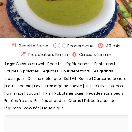
Recette facile
Economique
40 min
Préparation: 15 min
Cuisson: 25 min
Tags:
Cuisson au wok
|
Recettes végétariennes
|
Printemps
|
Soupes & potages
|
Légumes
|
Pour débutants
|
Les grands
classiques
|
Cuisine diététique
|
Sel
|
Ail
|
Beurre
|
Curcuma poudre
|
Eau
|
Échalote
|
Fève
|
Fromage de chèvre
|
Huile d'olive
|
Oignon
|
Poivre noir
|
Sauge
|
Thym
|
Robot ménager
|
Recettes sans oeufs
|
Entrées froides
|
Entrées chaudes
|
Crème
|
Entrée à base de
légumes
|
Veloutés
|
Pique nique