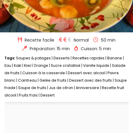
Recette facile
Normal
50 min
Préparation: 15 min
Cuisson: 5 min
Tags:
Soupes & potages
|
Desserts
|
Recettes rapides
|
Banane
|
Eau
|
Kaki
|
Kiwi
|
Orange
|
Sucre cristallisé
|
Vanille liquide
|
Salade
de fruits
|
Cuisson à la casserole
|
Dessert avec alcool
|
Poivre
blanc
|
Cointreau
|
Gelée de fruits
|
Dessert avec des fruits
|
Soupe
froide
|
Soupe de fruits
|
Jus de citron
|
Anniversaire
|
Recette fruit
alcool
|
Fruits frais
|
Dessert