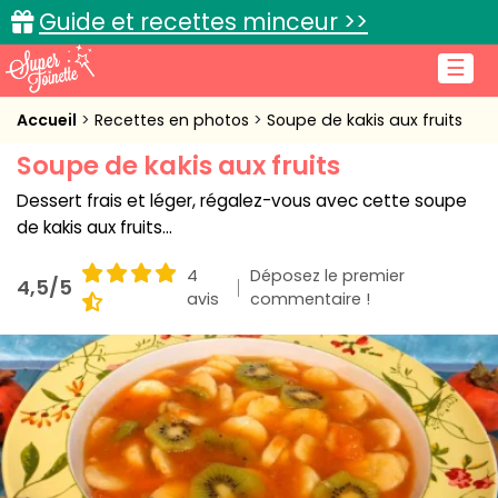
Guide et recettes minceur >>
☰
Accueil
Accueil
Recettes en photos
Soupe de kakis aux fruits
Soupe de kakis aux fruits
Recettes de cuisine
Dessert frais et léger, régalez-vous avec cette soupe
Cuisine pratique
de kakis aux fruits...
L'actu cuisine
4
Déposez le premier
4,5/5
avis
commentaire !
Connexion