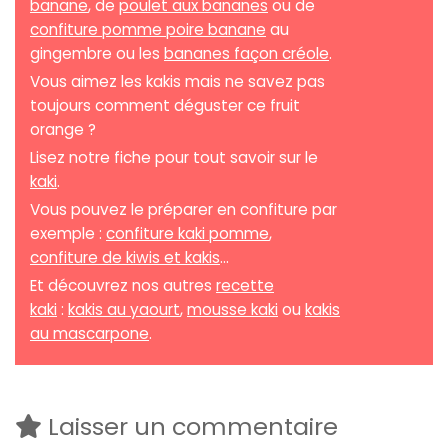
banane
, de
poulet aux bananes
ou de
confiture pomme poire banane
au
gingembre ou les
bananes façon créole
.
Vous aimez les kakis mais ne savez pas
toujours comment déguster ce fruit
orange ?
Lisez notre fiche pour tout savoir sur le
kaki
.
Vous pouvez le préparer en confiture par
exemple :
confiture kaki pomme
,
confiture de kiwis et kakis
...
Et découvrez nos autres
recette
kaki
:
kakis au yaourt
,
mousse kaki
ou
kakis
au mascarpone
.
Laisser un commentaire