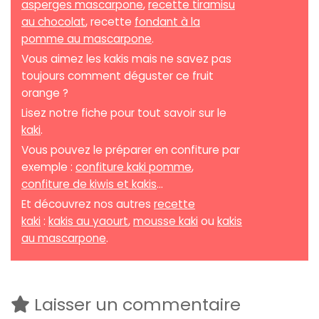
asperges mascarpone
,
recette tiramisu
au chocolat
, recette
fondant à la
pomme au mascarpone
.
Vous aimez les kakis mais ne savez pas
toujours comment déguster ce fruit
orange ?
Lisez notre fiche pour tout savoir sur le
kaki
.
Vous pouvez le préparer en confiture par
exemple :
confiture kaki pomme
,
confiture de kiwis et kakis
...
Et découvrez nos autres
recette
kaki
:
kakis au yaourt
,
mousse kaki
ou
kakis
au mascarpone
.
Laisser un commentaire