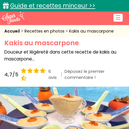
Guide et recettes minceur >>
☰
Accueil
Accueil
Recettes en photos
Kakis au mascarpone
Kakis au mascarpone
Recettes de cuisine
Douceur et légèreté dans cette recette de kakis au
Cuisine pratique
mascarpone...
L'actu cuisine
6
Déposez le premier
4,7/5
avis
commentaire !
Connexion