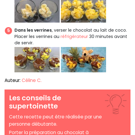
Dans les verrines
, verser le chocolat au lait de coco.
Placer les verrines au
réfrigérateur
30 minutes avant
de servir.
Auteur:
Céline C.
Les conseils de
supertoinette
Cette recette peut être réalisée par une
personne débutante.
Porter la préparation au chocolat à