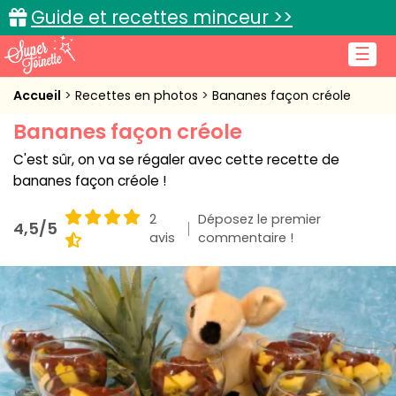
Guide et recettes minceur >>
☰
Accueil
Accueil
Recettes en photos
Bananes façon créole
Bananes façon créole
Recettes de cuisine
C'est sûr, on va se régaler avec cette recette de
Cuisine pratique
bananes façon créole !
L'actu cuisine
2
Déposez le premier
4,5/5
avis
commentaire !
Connexion