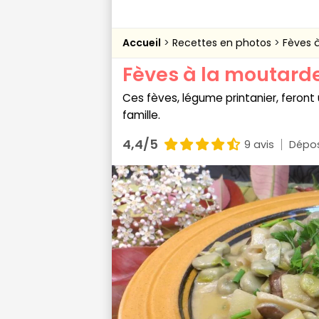
Accueil
Recettes en photos
Fèves 
Fèves à la moutard
Ces fèves, légume printanier, feront
famille.
4,4/5
9 avis
Dépos