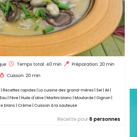
que
Temps total:
40 min
Préparation: 20 min
Cuisson: 20 min
|
Recettes rapides
|
La cuisine des grand-mères
|
Sel
|
Ail
|
Eau
|
Fève
|
Huile d'olive
|
Martini blanc
|
Moutarde
|
Oignon
|
re blanc
|
Crème
|
Cuisson à la sauteuse
Recette pour
6 personnes