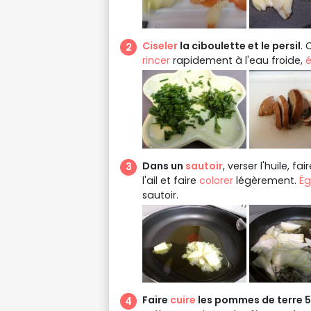
Ciseler
la ciboulette et le persil
. 
rincer
rapidement à l'eau froide,
Dans un
sautoir
, verser l'huile, fai
l'ail et faire
colorer
légèrement.
Ég
sautoir.
Faire
cuire
les pommes de terre 5