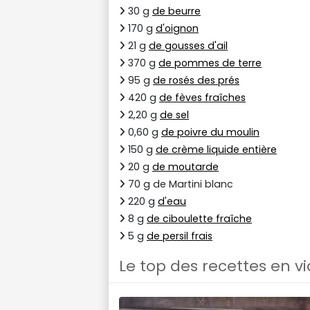
30 g
de beurre
170 g
d'oignon
21 g
de gousses d'ail
370 g
de pommes de terre
95 g
de rosés des prés
420 g
de fèves fraîches
2,20 g
de sel
0,60 g
de poivre du moulin
150 g
de crème liquide entière
20 g
de moutarde
70 g de Martini blanc
220 g
d'eau
8 g
de ciboulette fraîche
5 g
de persil frais
Le top des recettes en v