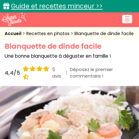
Guide et recettes minceur >>
☰
Accueil
Accueil
Recettes en photos
Blanquette de dinde facile
Blanquette de dinde facile
Recettes de cuisine
Une bonne blanquette à déguster en famille !
Cuisine pratique
5
Déposez le premier
4,4/5
L'actu cuisine
avis
commentaire !
Connexion