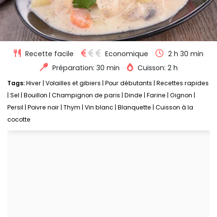
Recette facile
Economique
2 h 30 min
Préparation: 30 min
Cuisson: 2 h
Tags:
Hiver
|
Volailles et gibiers
|
Pour débutants
|
Recettes rapides
|
Sel
|
Bouillon
|
Champignon de paris
|
Dinde
|
Farine
|
Oignon
|
Persil
|
Poivre noir
|
Thym
|
Vin blanc
|
Blanquette
|
Cuisson à la
cocotte