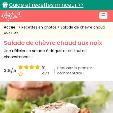
Guide et recettes minceur >>
☰
Accueil
Accueil
Recettes en photos
Salade de chèvre chaud
aux noix
Recettes de cuisine
Salade de chèvre chaud aux noix
Cuisine pratique
Une délicieuse salade à déguster en toutes
circonstances !
L'actu cuisine
10
Déposez le premier
3,8/5
avis
commentaire !
Connexion