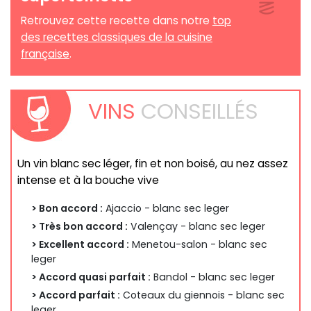
Retrouvez cette recette dans notre
top
des recettes classiques de la cuisine
française
.
VINS
CONSEILLÉS
Un vin blanc sec léger, fin et non boisé, au nez assez
intense et à la bouche vive
> Bon accord :
Ajaccio - blanc sec leger
> Très bon accord :
Valençay - blanc sec leger
> Excellent accord :
Menetou-salon - blanc sec
leger
> Accord quasi parfait :
Bandol - blanc sec leger
> Accord parfait :
Coteaux du giennois - blanc sec
leger