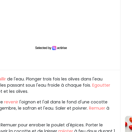
llir
de l'eau. Plonger trois fois les olives dans l'eau
les passant sous l'eau froide à chaque fois.
Egoutter
t et les olives.
ire
revenir
l'oignon et l'ail dans le fond d'une cocotte
gembre, le safran et l'eau. Saler et poivrer.
Remuer
à
. Remuer pour enrober le poulet d'épices. Porter le
rir la cocotte et de laisser
mijoter
à feu doux durant 1