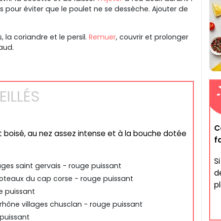
pour éviter que le poulet ne se dessèche. Ajouter de
s, la coriandre et le persil.
Remuer
, couvrir et prolonger
haud.
ILLÉS
C
et boisé, au nez assez intense et à la bouche dotée
f
S
ages saint gervais - rouge puissant
d
oteaux du cap corse - rouge puissant
p
 puissant
rhône villages chusclan - rouge puissant
puissant