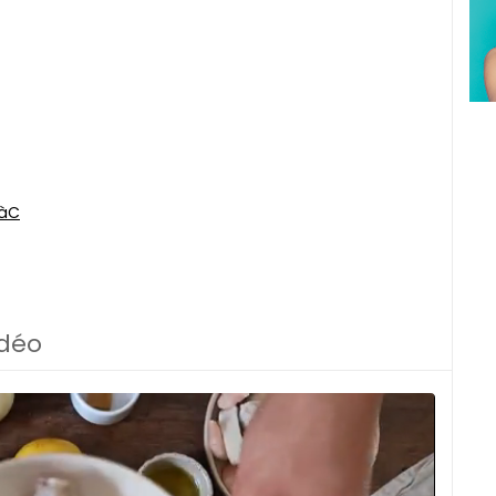
CàC
idéo