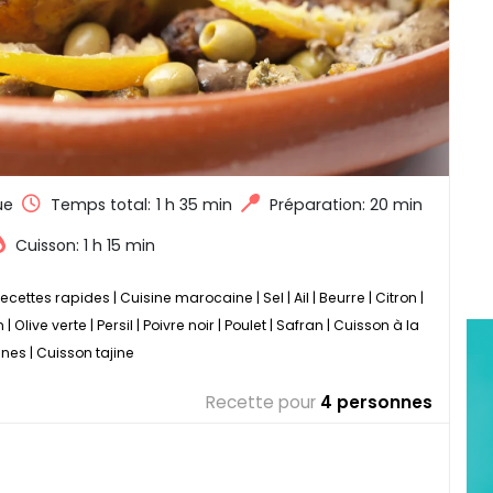
ue
Temps total:
1 h 35 min
Préparation: 20 min
Cuisson: 1 h 15 min
ecettes rapides
|
Cuisine marocaine
|
Sel
|
Ail
|
Beurre
|
Citron
|
n
|
Olive verte
|
Persil
|
Poivre noir
|
Poulet
|
Safran
|
Cuisson à la
ines
|
Cuisson tajine
Recette pour
4 personnes