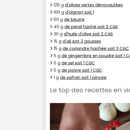
125 g
d'olives vertes dénoyautées
100 g
d'oignon soit 1
50 g
de beurre
45 g
de persil haché soit 3 CàS
30 g
d'huile d'olive soit 2 CàS
15 g
d'ail soit 3 gousses
15 g
de coriandre hachée soit 3 CàC
5 g
de gingembre en poudre soit 1 
5 g
de sel soit 1 CàC
5 g
de poivre soit 1 CàC
1 g
de safran soit 1 pincée
Le top des recettes en v