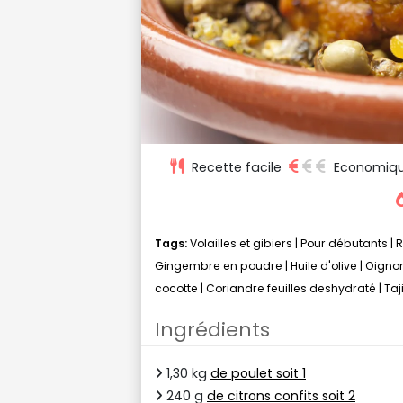
Recette facile
Economiq
Tags:
Volailles et gibiers
|
Pour débutants
|
R
Gingembre en poudre
|
Huile d'olive
|
Oigno
cocotte
|
Coriandre feuilles deshydraté
|
Taj
Ingrédients
1,30 kg
de poulet soit 1
240 g
de citrons confits soit 2