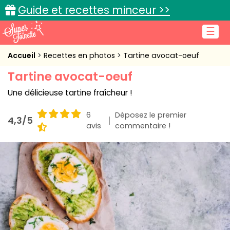
Guide et recettes minceur >>
☰
Accueil
Accueil
Recettes en photos
Tartine avocat-oeuf
Tartine avocat-oeuf
Recettes de cuisine
Une délicieuse tartine fraîcheur !
Cuisine pratique
6
Déposez le premier
4,3/5
L'actu cuisine
avis
commentaire !
Connexion