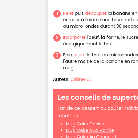
Peler
puis
découper
la banane en 
écraser à l'aide d'une fourchette
au micro-ondes durant 30 secon
Incorporer
l'oeuf, la farine, le su
énergiquement le tout.
Faire
cuire
le tout au micro-ondes
l'autre moitié de la banane en rond
mug.
Auteur:
Céline C.
Les conseils de supert
Fan de ce dessert ou goûter individ
recettes :
Mug Cake Cookie
Mug Cake À La Vanille
Mug Cake Au Chocolat