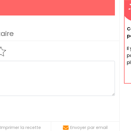
C
aire
p
I
po
pl
Imprimer la recette
Envoyer par email