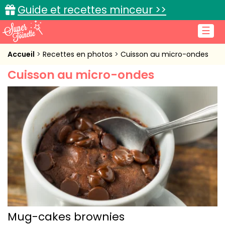
Guide et recettes minceur >>
☰
Accueil
Accueil
Recettes en photos
Cuisson au micro-ondes
Cuisson au micro-ondes
Recettes de cuisine
Cuisine pratique
L'actu cuisine
Connexion
Mug-cakes brownies