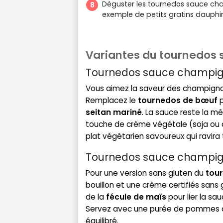
Déguster les tournedos sauce 
exemple de petits gratins dauphin
Variantes du tournedos
Tournedos sauce champig
Vous aimez la saveur des champignon
Remplacez le
tournedos de bœuf
p
seitan mariné
. La sauce reste la m
touche de crème végétale (soja ou a
plat végétarien savoureux qui ravira
Tournedos sauce champig
Pour une version sans gluten du
tou
bouillon et une crème certifiés sans
de la
fécule de maïs
pour lier la s
Servez avec une purée de pommes de
équilibré.