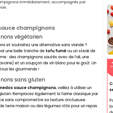
champignons immédiatement, accompagnés par
ois.
 sauce champignons
nons végétarien
s et souhaitez une alternative sans viande ?
ar une belle tranche de
tofu fumé
ou un steak de
ême : des champignons sautés avec de l’ail, une
voine) et un soupçon de vin blanc pour le goût. Un
 tous les gourmands !
nons sans gluten
C
rnedos sauce champignons
, veillez à utiliser un
s
 gluten. Remplacez également la farine classique par
auce sans compromettre sa texture onctueuse.
P
 terre maison ou des légumes rôtis pour un repas
l
d