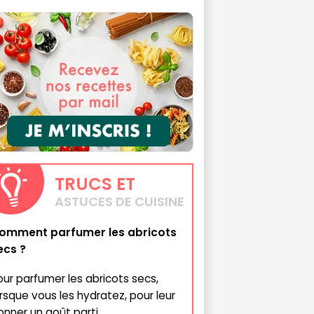
TRUCS
ET
ASTUCES DE CUISINE
omment parfumer les abricots
ecs ?
our parfumer les abricots secs,
orsque vous les hydratez, pour leur
onner un goût parti...