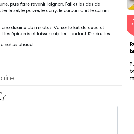
re, puis faire revenir l'oignon, l'ail et les dés de
r le sel, le poivre, le curry, le curcuma et le cumin.
er une dizaine de minutes. Verser le lait de coco et
et les épinards et laisser mijoter pendant 10 minutes.
R
is chiches chaud.
b
P
b
aire
mo