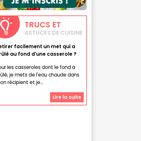
TRUCS
ET
ASTUCES DE CUISINE
etirer facilement un met qui a
rûlé au fond d'une casserole ?
our les casseroles dont le fond a
rûlé, je mets de l'eau chaude dans
n récipient et je...
Lire la suite