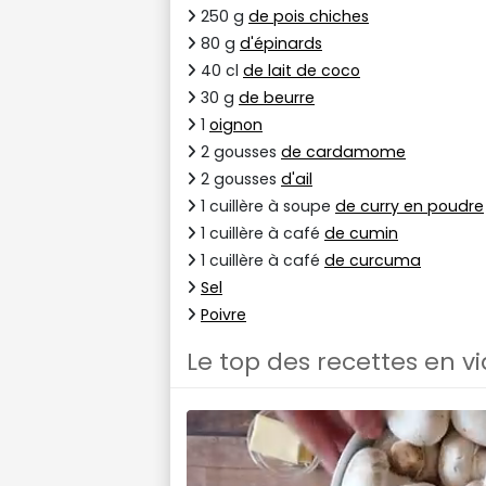
250 g
de pois chiches
80 g
d'épinards
40 cl
de lait de coco
30 g
de beurre
1
oignon
2 gousses
de cardamome
2 gousses
d'ail
1 cuillère à soupe
de curry en poudre
1 cuillère à café
de cumin
1 cuillère à café
de curcuma
Sel
Poivre
Le top des recettes en v