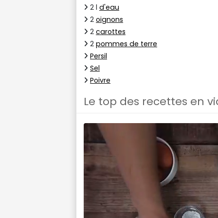
2 l
d'eau
2
oignons
2
carottes
2
pommes de terre
Persil
Sel
Poivre
Le top des recettes en v