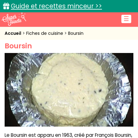
Guide et recettes minceur >>
☰
Accueil
Accueil
Fiches de cuisine
Boursin
Boursin
Recettes de cuisine
Cuisine pratique
L'actu cuisine
Connexion
Le Boursin est apparu en 1963, créé par François Boursin,