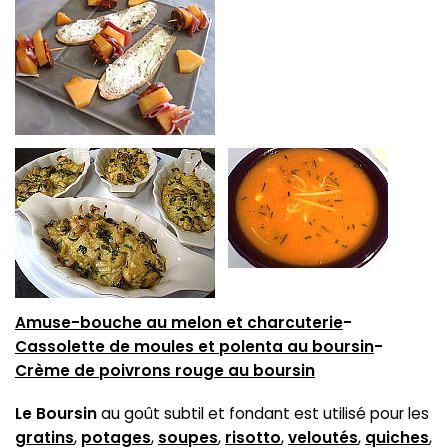
Amuse-bouche au melon et charcuterie
-
Cassolette de moules et polenta au boursin
-
Crème de poivrons rouge au boursin
Le Boursin
au goût subtil et fondant est utilisé pour les
gratins
,
potages
,
soupes
,
risotto
,
veloutés
,
quiches
,