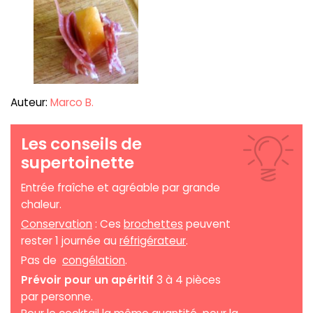
Auteur:
Marco B.
Les conseils de
supertoinette
Entrée fraîche et agréable par grande
chaleur.
Conservation
: Ces
brochettes
peuvent
rester 1 journée au
réfrigérateur
.
Pas de
congélation
.
Prévoir pour un apéritif
3 à 4 pièces
par personne.