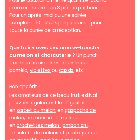
Pour le cocktail la même quantité pour la
première heure puis 3 pièces par heure.
Pour un après-midi ou une soirée
complète : 10 pièces par personne pour
toute la durée de la réception.
Que boire avec ces amuse-bouche
au melon et charcuterie ?
Un punch
très frais ou simplement un kir au
pomélo,
violettes
ou
cassis
, etc.
Bon appétit !
Les amateurs de ce beau fruit estival
peuvent également le déguster
en
sorbet au melon
, en
gaspacho de
melon
, en
mousse de melon
,
en
brochettes melon-jambon cru
,
en
salade de melons et pastèque
ou