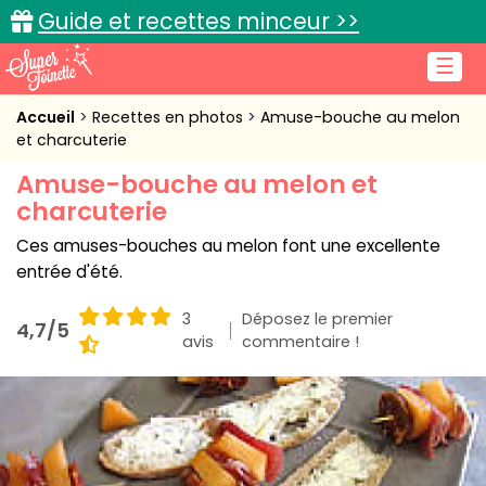
Guide et recettes minceur >>
☰
Accueil
Accueil
Recettes en photos
Amuse-bouche au melon
et charcuterie
Recettes de cuisine
Amuse-bouche au melon et
charcuterie
Cuisine pratique
Ces amuses-bouches au melon font une excellente
L'actu cuisine
entrée d'été.
3
Déposez le premier
4,7/5
avis
commentaire !
Connexion