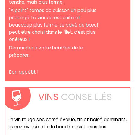
tendre, mais plus ferme.
"A point" temps de cuisson un peu plus
prolongé. La viande est cuite et
beaucoup plus ferme. Le pavé de
bœuf
peut être choisi dans le filet, c'est plus
onéreux !
Demander à votre boucher de le
préparer.
Bon appétit !
VINS
CONSEILLÉS
Un vin rouge sec corsé évolué, fin et boisé dominant,
au nez évolué et à la bouche aux tanins fins