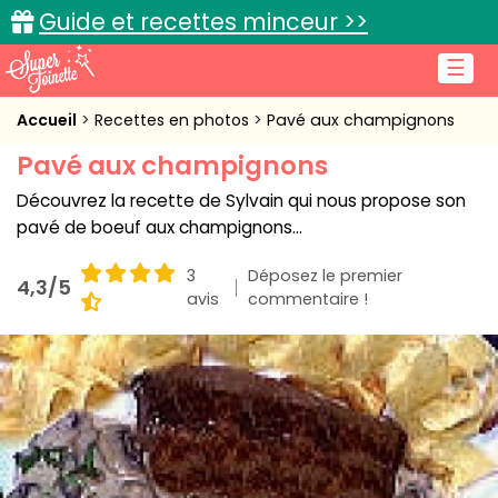
Guide et recettes minceur >>
☰
Accueil
Accueil
Recettes en photos
Pavé aux champignons
Pavé aux champignons
Recettes de cuisine
Découvrez la recette de Sylvain qui nous propose son
Cuisine pratique
pavé de boeuf aux champignons...
L'actu cuisine
3
Déposez le premier
4,3/5
avis
commentaire !
Connexion